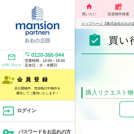
home
買いたい
投資物件検索
トップページ【株式会社おおの
assignment_turned_in
買い
phone_in_talk
0120-386-944
mail_outline
営業時間：10:00～18:30
お問い合わせ
定休日：火・水曜日
group_add
会員登録
未公開物件、売却検討中物件を
購入リクエスト物
優先してご案内いたします！
input
ログイン
vpn_key
パスワードをお忘れの方