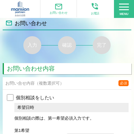
phone_in_talk
mail_outline
お問い合わせ
お電話
MENU
mail_outline
お問い合わせ
入力
確認
完了
お問い合わせ内容
お問い合せ内容
（複数選択可）
必須
個別相談をしたい
希望日時
個別相談の際は、第一希望必須入力です。
第1希望