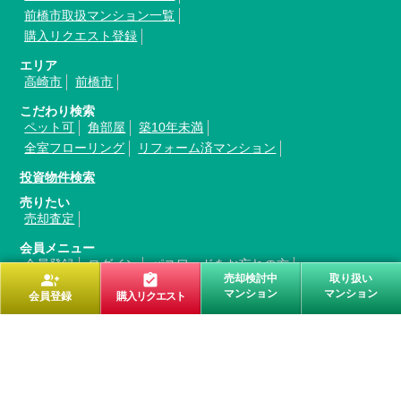
前橋市取扱マンション一覧
購入リクエスト登録
エリア
高崎市
前橋市
こだわり検索
ペット可
角部屋
築10年未満
全室フローリング
リフォーム済マンション
投資物件検索
売りたい
売却査定
会員メニュー
会員登録
ログイン
パスワードをお忘れの方
group_add
assignment_turned_in
売却検討中
取り扱い
会員規約
マンション
マンション
会員登録
購入リクエスト
会社案内
会社概要
代表挨拶
アクセスマップ
お問い合わせ
トップページ
最新情報
プライバシーポリシー