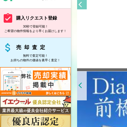
arrow_back_ios
assignment_turned_in
購入リクエスト登録
30秒で登録可能！
ご希望の物件情報をより早くお届けします！
attach_money
売却査定
無料で査定可能！
お持ちの物件の価値を素早く査定！
arrow_back_ios