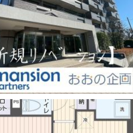
ア前橋】■新規リノベーション物件■１０階建ての南向き、５階部分■食
で収納充実！■人気のカウンターキッチン■アフターサービス保証■２４