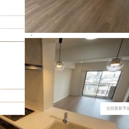
スーパー徒歩5分以内、敷地内駐車場、南向き、
ション済、全室フローリング
-
-
実施年月：2026年8月
システムキッチン／ユニットバス／洗面化粧台
ーニング
■システムキッチン／新規交換■ユニットバス／
具／新規交換■配管更新■クロス全室／新規貼替
グ■
-
2026年7月31日
次回更新予
0mを1分として算出（端数切り上げ）したものです。