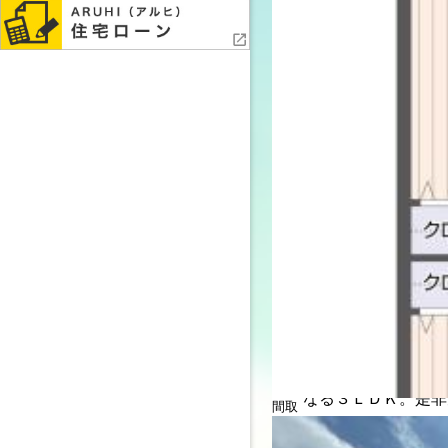
物件詳細コメント
ワンタッチでおまか
せてブラッシュアッ
ェテイストを加える
なる３ＬＤＫ。是非
間取