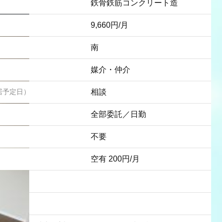
鉄骨鉄筋コンクリート造
9,660円/月
南
媒介・仲介
居予定日）
相談
全部委託／日勤
不要
空有 200円/月