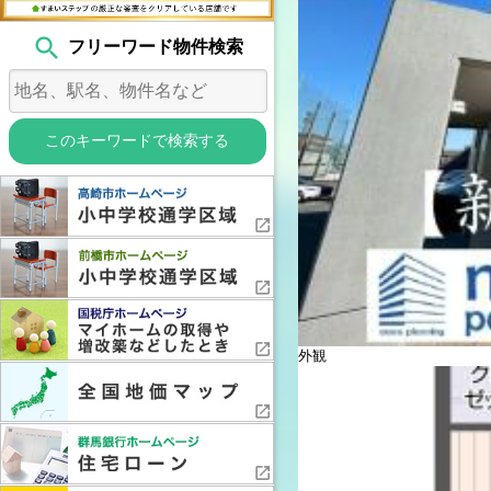
search
フリーワード物件検索
【ダイヤモンドスクエ
き■全室クロゼット完備
緊急対応
外観