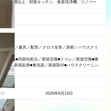
LDK15畳以上、対面キッチン、食器洗浄機、リノベー
／トイレ／建具／配管／クロス全室／床材／ハウスクリ
新規交換■洗面化粧台／新規交換■トイレ／新規交換■建
■床材／新規貼替■食洗器／新規取付■ハウスクリーニン
定日
2026年8月14日