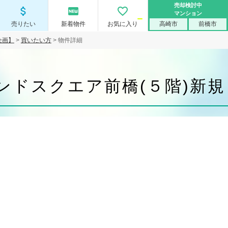
売却検討中
attach_money
fiber_new
favorite_border
マンション
売りたい
新着物件
お気に入り
高崎市
前橋市
企画】
>
買いたい方
> 物件詳細
ンドスクエア前橋(５階)新