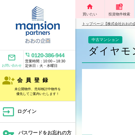
home
買いたい
投資物件検索
トップページ【株式会社おおの
中古マンション
ダイヤモ
phone_in_talk
0120-386-944
mail_outline
営業時間：10:00～18:30
お問い合わせ
定休日：火・水曜日
group_add
会員登録
未公開物件、売却検討中物件を
優先してご案内いたします！
input
ログイン
vpn_key
パスワードをお忘れの方