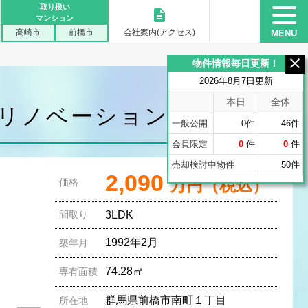
取り扱い
description
マンション
高崎市
前橋市
会社案内(アクセス)
MENU
close
物件情報毎日更新！
2026年8月7日更新
本日
全体
規リノベーション、南向き
一般公開
0件
46件
会員限定
0
件
0
件
売却検討中物件
50件
2,090
万円（税込）
価格
間取り
3LDK
1992年2月
築年月
74.28㎡
専有面積
群馬県前橋市南町１丁目
所在地