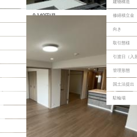
144戸
建物構造
9,140円/月
修繕積立金
8.67㎡
向き
準工業
取引態様
空有・7,000円/月
引渡日（入
空家
管理形態
所有権
国土法提出
空有 500円/月
駐輪場
-
-