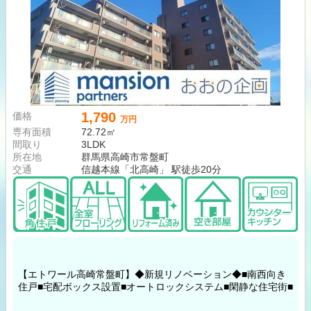
1,790
価格
万円
専有面積
72.72㎡
間取り
3LDK
所在地
群馬県高崎市常盤町
交通
信越本線「北高崎」 駅徒歩20分
【エトワール高崎常盤町】◆新規リノベーション◆■南西向き
住戸■宅配ボックス設置■オートロックシステム■閑静な住宅街■