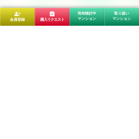
group_add
assignment_turned_in
売却検討中
取り扱い
マンション
マンション
会員登録
購入リクエスト
買いたい
エリア検索
路線検索
新着物件
おすすめ物件
お気に入り
高崎市売却検討中マンション一覧
前橋市売却検討中マンション一覧
高崎市取扱マンション一覧
前橋市取扱マンション一覧
購入リクエスト登録
エリア
高崎市
前橋市
こだわり検索
ペット可
角部屋
築10年未満
全室フローリング
リフォーム済マンション
投資物件検索
売りたい
売却査定