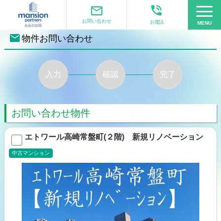
phone_in_talk
mail_outline
お問い合わせ
お電話
MENU
mail
物件お問い合わせ
入力
確認
完了
お問い合わせ物件
エトワール高崎常盤町(２階) 新規リノベーション
中古マンション