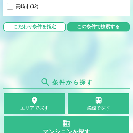
高崎市(32)
search
条件から探す
place
train
エリアで探す
路線で探す
domain
マンションを探す